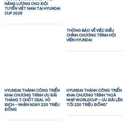
NĂNG LƯỢNG CHO ĐỘI
TUYỂN VIỆT NAM TẠI HYUNDAI
CUP 2026
THÔNG BÁO VỀ VIỆC ĐIỀU
CHỈNH CHƯƠNG TRÌNH HỘI
VIÊN HYUNDAI
HYUNDAI THÀNH CÔNG TRIỂN
HYUNDAI THÀNH CÔNG TRIỂN
KHAI CHƯƠNG TRÌNH ƯU ĐÃI
KHAI CHƯƠNG TRÌNH “HOÀ
THÁNG 7 CHỐT DEAL VÔ
NHỊP WORLDCUP – ƯU ĐÃI LÊN
ĐỊCH – NHẬN NGAY 220 TRIỆU
TỚI 220 TRIỆU ĐỒNG”
ĐỒNG