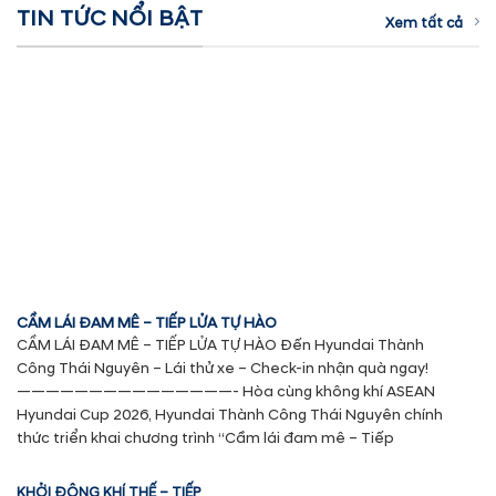
TIN TỨC NỔI BẬT
Xem tất cả
CẦM LÁI ĐAM MÊ – TIẾP LỬA TỰ HÀO
CẦM LÁI ĐAM MÊ – TIẾP LỬA TỰ HÀO Đến Hyundai Thành
Công Thái Nguyên – Lái thử xe – Check-in nhận quà ngay!
———————————————- Hòa cùng không khí ASEAN
Hyundai Cup 2026, Hyundai Thành Công Thái Nguyên chính
thức triển khai chương trình “Cầm lái đam mê – Tiếp
KHỞI ĐỘNG KHÍ THẾ – TIẾP