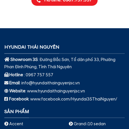
Hotline: 0967.757.557
HYUNDAI THÁI NGUYÊN
Showroom 3S
: Đường Bắc Sơn, Tổ dân phố 33, Phường
Phan Đình Phùng, Tỉnh Thái Nguyên
Hotline
: 0967 757 557
Email
: info@hyundaithainguyenjsc.vn
Website
: www.hyundaithainguyenjsc.vn
Facebook
: www.facebook.com/Hyundai3SThaiNguyen/
SẢN PHẨM
Accent
Grand i10 sedan