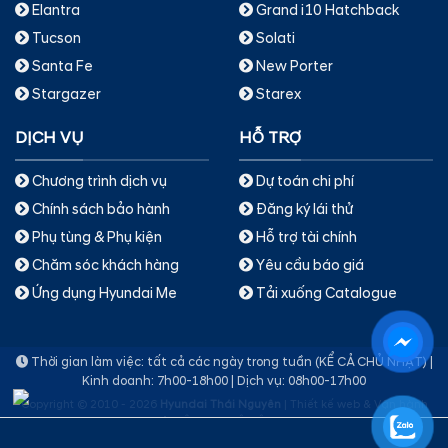
Elantra
Grand i10 Hatchback
Tucson
Solati
Santa Fe
New Porter
Stargazer
Starex
DỊCH VỤ
HỖ TRỢ
Chương trình dịch vụ
Dự toán chi phí
Chính sách bảo hành
Đăng ký lái thử
Phụ tùng & Phụ kiện
Hỗ trợ tài chính
Chăm sóc khách hàng
Yêu cầu báo giá
Ứng dụng Hyundai Me
Tải xuống Catalogue
Thời gian làm việc: tất cả các ngày trong tuần (KỂ CẢ CHỦ NHẬT) |
Kinh doanh: 7h00-18h00 | Dịch vụ: 08h00-17h00
Copyright © 2010 - 2026
Hyundai Thái Nguyên
|
Thiết kế web & Vận hành
bởi CÔNG NGHỆ VIỆT JSC