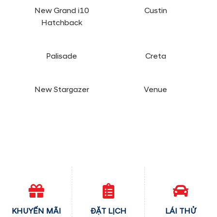
New Grand i10
Custin
Hatchback
Palisade
Creta
New Stargazer
Venue
KHUYẾN MÃI
ĐẶT LỊCH
LÁI THỬ