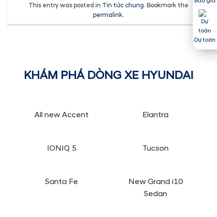
Báo giá
This entry was posted in
Tin tức chung
. Bookmark the
permalink
.
Dự toán
KHÁM PHÁ DÒNG XE HYUNDAI
All new Accent
Elantra
IONIQ 5
Tucson
Santa Fe
New Grand i10
Sedan