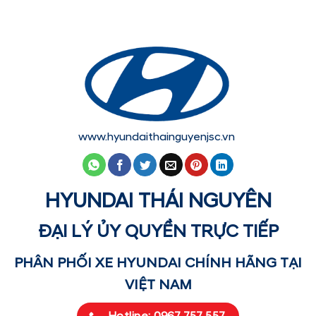
www.hyundaithainguyenjsc.vn
HYUNDAI THÁI NGUYÊN
ĐẠI LÝ ỦY QUYỀN TRỰC TIẾP
PHÂN PHỐI XE HYUNDAI CHÍNH HÃNG TẠI
VIỆT NAM