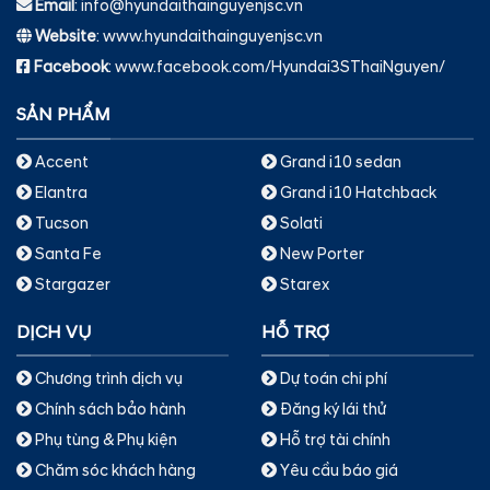
Email
: info@hyundaithainguyenjsc.vn
Website
: www.hyundaithainguyenjsc.vn
Facebook
: www.facebook.com/Hyundai3SThaiNguyen/
SẢN PHẨM
Accent
Grand i10 sedan
Elantra
Grand i10 Hatchback
Tucson
Solati
Santa Fe
New Porter
Stargazer
Starex
DỊCH VỤ
HỖ TRỢ
Chương trình dịch vụ
Dự toán chi phí
Chính sách bảo hành
Đăng ký lái thử
Phụ tùng & Phụ kiện
Hỗ trợ tài chính
Chăm sóc khách hàng
Yêu cầu báo giá