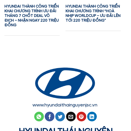
HYUNDAI THÀNH CÔNG TRIỂN
HYUNDAI THÀNH CÔNG TRIỂN
KHAI CHƯƠNG TRÌNH ƯU ĐÃI
KHAI CHƯƠNG TRÌNH “HOÀ
THÁNG 7 CHỐT DEAL VÔ
NHỊP WORLDCUP – ƯU ĐÃI LÊN
ĐỊCH – NHẬN NGAY 220 TRIỆU
TỚI 220 TRIỆU ĐỒNG”
ĐỒNG
www.hyundaithainguyenjsc.vn