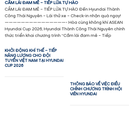
CẦM LÁI ĐAM MÊ – TIẾP LỬA TỰ HÀO
CẦM LÁI ĐAM MÊ – TIẾP LỬA TỰ HÀO Đến Hyundai Thành
Công Thái Nguyên – Lái thử xe – Check-in nhận quà ngay!
———————————————- Hòa cùng không khí ASEAN
Hyundai Cup 2026, Hyundai Thành Công Thái Nguyên chính
thức triển khai chương trình “Cầm lái đam mê – Tiếp
KHỞI ĐỘNG KHÍ THẾ – TIẾP
NĂNG LƯỢNG CHO ĐỘI
TUYỂN VIỆT NAM TẠI HYUNDAI
CUP 2026
THÔNG BÁO VỀ VIỆC ĐIỀU
CHỈNH CHƯƠNG TRÌNH HỘI
VIÊN HYUNDAI