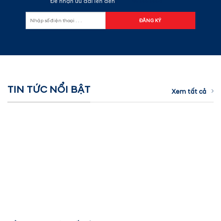
Để nhận ưu đãi lên đến
60.000.000đ
TIN TỨC NỔI BẬT
Xem tất cả