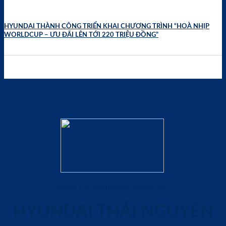
HYUNDAI THÀNH CÔNG TRIỂN KHAI CHƯƠNG TRÌNH “HOÀ NHỊP
WORLDCUP – ƯU ĐÃI LÊN TỚI 220 TRIỆU ĐỒNG”
www.hyundaithainguyenjsc.vn
HYUNDAI THÁI NGUYÊN