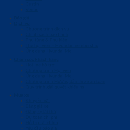
Custin
Venue
Báo giá
Dịch vụ
Chương trình dịch vụ
Chính sách bảo hành
Phụ tùng & Phụ kiện
Thẻ hội viên – Hyundai membership
Ứng dụng Hyundai Me
Chăm sóc khách hàng
Hotline hỗ trợ
Chương trình Hội viên
Ứng dụng Hyundai Me
Chương trình Hướng dẫn lái xe an toàn
Quy trình giải quyết khiếu nại
Mua xe
Khuyến mãi
Bảng giá xe
Đăng ký lái thử
Dự toán chi phí
Hỗ trợ tài chính
Yêu cầu báo giá