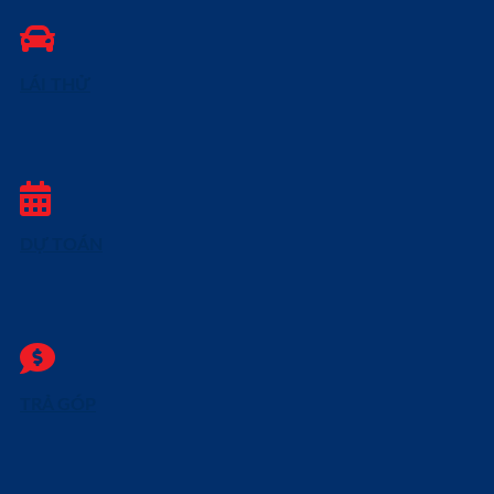
LÁI THỬ
DỰ TOÁN
TRẢ GÓP