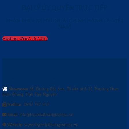
ĐẠI LÝ ỦY QUYỀN TRỰC TIẾP
PHÂN PHỐI XE HYUNDAI CHÍNH HÃNG TẠI VIỆT
NAM
Hotline: 0967.757.557
HYUNDAI THÁI NGUYÊN
Showroom 3S
: Đường Bắc Sơn, Tổ dân phố 33, Phường Phan
Đình Phùng, Tỉnh Thái Nguyên
Hotline
: 0967 757 557
Email
: info@hyundaithainguyenjsc.vn
Website
: www.hyundaithainguyenjsc.vn