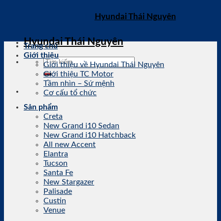
Skip
Hyundai Thái Nguyên
to
content
Hyundai Thái Nguyên
Trang chủ
Giới thiệu
Giới thiệu về Hyundai Thái Nguyên
Giới thiệu TC Motor
Tầm nhìn – Sứ mệnh
Cơ cấu tổ chức
Sản phẩm
Creta
New Grand i10 Sedan
New Grand i10 Hatchback
All new Accent
Elantra
Tucson
Santa Fe
New Stargazer
Palisade
Custin
Venue