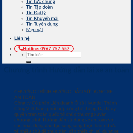
Tin tức chung
Tin Tập đoàn
Tin Đại lý
Tin Khuyến mãi
Tin Tuyển dụng
Mẹo vặt
Liên hệ
Hotline: 0967 757 557
Chương trình Hướng dẫn lái xe an toàn
CHƯƠNG TRÌNH HƯỚNG DẪN SỬ DỤNG XE
AN TOÀN
Công ty Cổ phần Liên doanh Ô tô Hyundai Thành
Công Việt Nam phối hợp cùng hệ thống Đại lý ủy
quyền trên toàn quốc tổ chức thường xuyên
chương trình Hướng dẫn sử dụng xe an toàn với
các hoạt động đào tạo song song thực hành thực
tế nhiều chủ đề thực tiễn, cần thiết khi sử dụng xe