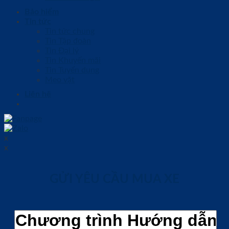
Bảo hiểm
Tin tức
Tin tức chung
Tin Tập đoàn
Tin Đại lý
Tin Khuyến mãi
Tin Tuyển dụng
Mẹo vặt
Liên hệ
x
x
GỬI YÊU CẦU MUA XE