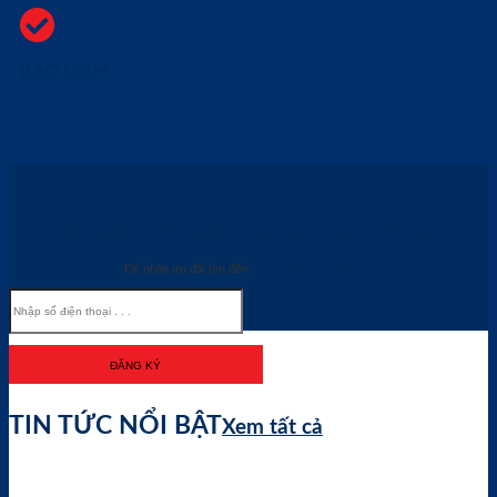
BẢO HIỂM
ĐĂNG KÝ MUA XE NGAY TRONG THÁNG
8
Để nhận ưu đãi lên đến
60.000.000đ
TIN TỨC NỔI BẬT
Xem tất cả