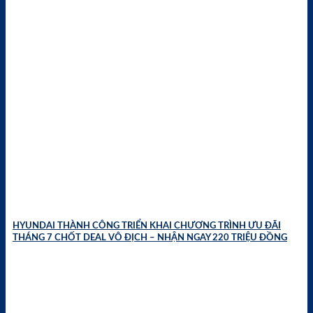
HYUNDAI THÀNH CÔNG TRIỂN KHAI CHƯƠNG TRÌNH ƯU ĐÃI
THÁNG 7 CHỐT DEAL VÔ ĐỊCH – NHẬN NGAY 220 TRIỆU ĐỒNG