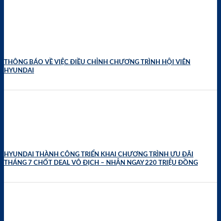
THÔNG BÁO VỀ VIỆC ĐIỀU CHỈNH CHƯƠNG TRÌNH HỘI VIÊN
HYUNDAI
HYUNDAI THÀNH CÔNG TRIỂN KHAI CHƯƠNG TRÌNH ƯU ĐÃI
THÁNG 7 CHỐT DEAL VÔ ĐỊCH – NHẬN NGAY 220 TRIỆU ĐỒNG