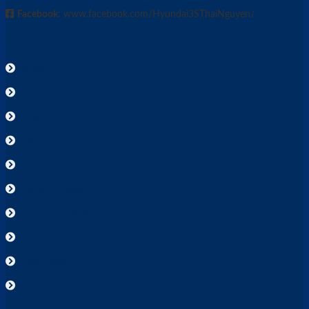
Facebook
: www.facebook.com/Hyundai3SThaiNguyen/
SẢN PHẨM
Accent
Elantra
Tucson
Santa Fe
Stargazer
Grand i10 sedan
Grand i10 Hatchback
Solati
New Porter
Starex