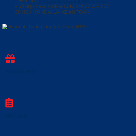
+ Website:
https://hyundaithainguyenjsc.vn
+ Số điện thoại hotline CSKH: 0967 757 557
CÙNG HYUNDAI LÁI XE AN TOÀN
KHUYẾN MÃI
ĐẶT LỊCH