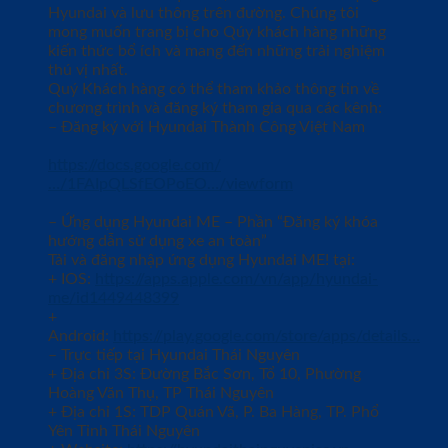
Hyundai và lưu thông trên đường. Chúng tôi
mong muốn trang bị cho Qúy khách hàng những
kiến thức bổ ích và mang đến những trải nghiệm
thú vị nhất.
Quý Khách hàng có thể tham khảo thông tin về
chương trình và đăng ký tham gia qua các kênh:
– Đăng ký với Hyundai Thành Công Việt Nam
https://docs.google.com/
…/1FAIpQLSfEOPoEO…/viewform
– Ứng dụng Hyundai ME – Phần “Đăng ký khóa
hướng dẫn sử dụng xe an toàn”
Tải và đăng nhập ứng dụng Hyundai ME! tại:
+ IOS:
https://apps.apple.com/vn/app/hyundai-
me/id1449448399
+
Android:
https://play.google.com/store/apps/details…
– Trực tiếp tại Hyundai Thái Nguyên
+ Địa chỉ 3S: Đường Bắc Sơn, Tổ 10, Phường
Hoàng Văn Thụ, TP Thái Nguyên
+ Địa chỉ 1S: TDP Quán Vã, P. Ba Hàng, TP. Phổ
Yên Tỉnh Thái Nguyên