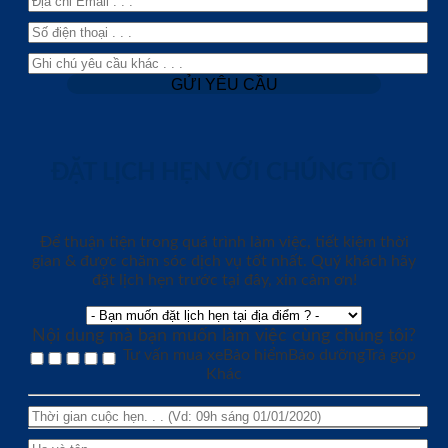
ĐẶT LỊCH HẸN VỚI CHÚNG TÔI
Để thuận tiện trong quá trình làm việc, tiết kiệm thời
gian & được chăm sóc dịch vụ tốt nhất. Quý khách hãy
đặt lịch hẹn trước tại đây, xin cảm ơn!
Nội dung mà bạn muốn làm việc cùng chúng tôi?
Tư vấn mua xe
Bảo hiểm
Bảo dưỡng
Trả góp
Khác