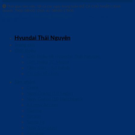
Thời gian làm việc: tất cả các ngày trong tuần (KỂ CẢ CHỦ NHẬT) | Kinh
doanh: 7h00-18h00 | Dịch vụ: 08h00-17h00
Copyright © 2010 - 2026
Hyundai Thái Nguyên
|
Thiết kế web & Vận hành bởi CÔNG
NGHỆ VIỆT JSC
Hyundai Thái Nguyên
Trang chủ
Giới thiệu
Giới thiệu về Hyundai Thái Nguyên
Giới thiệu TC Motor
Tầm nhìn – Sứ mệnh
Cơ cấu tổ chức
Sản phẩm
Creta
New Grand i10 Sedan
New Grand i10 Hatchback
All new Accent
Elantra
Tucson
Santa Fe
New Stargazer
Palisade