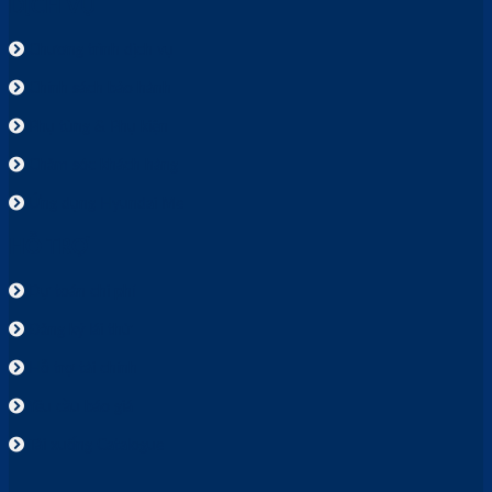
DỊCH VỤ
Chương trình dịch vụ
Chính sách bảo hành
Phụ tùng & Phụ kiện
Chăm sóc khách hàng
Ứng dụng Hyundai Me
HỖ TRỢ
Dự toán chi phí
Đăng ký lái thử
Hỗ trợ tài chính
Yêu cầu báo giá
Tải xuống Catalogue