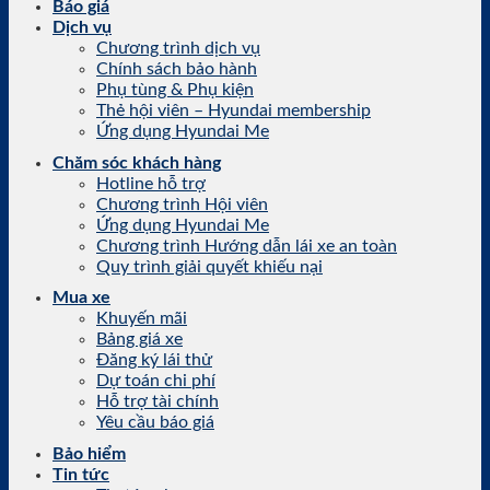
Báo giá
Dịch vụ
Chương trình dịch vụ
Chính sách bảo hành
Phụ tùng & Phụ kiện
Thẻ hội viên – Hyundai membership
Ứng dụng Hyundai Me
Chăm sóc khách hàng
Hotline hỗ trợ
Chương trình Hội viên
Ứng dụng Hyundai Me
Chương trình Hướng dẫn lái xe an toàn
Quy trình giải quyết khiếu nại
Mua xe
Khuyến mãi
Bảng giá xe
Đăng ký lái thử
Dự toán chi phí
Hỗ trợ tài chính
Yêu cầu báo giá
Bảo hiểm
Tin tức