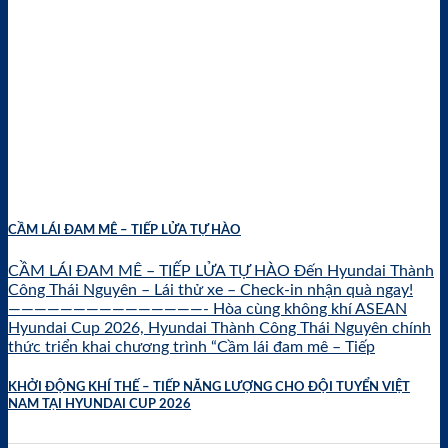
CẦM LÁI ĐAM MÊ – TIẾP LỬA TỰ HÀO
CẦM LÁI ĐAM MÊ – TIẾP LỬA TỰ HÀO Đến Hyundai Thành
Công Thái Nguyên – Lái thử xe – Check-in nhận quà ngay!
———————————————- Hòa cùng không khí ASEAN
Hyundai Cup 2026, Hyundai Thành Công Thái Nguyên chính
thức triển khai chương trình “Cầm lái đam mê – Tiếp
KHỞI ĐỘNG KHÍ THẾ – TIẾP NĂNG LƯỢNG CHO ĐỘI TUYỂN VIỆT
NAM TẠI HYUNDAI CUP 2026