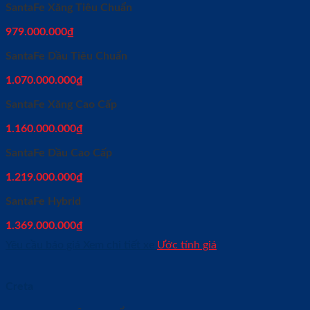
SantaFe Xăng Tiêu Chuẩn
979.000.000
₫
SantaFe Dầu Tiêu Chuẩn
1.070.000.000
₫
SantaFe Xăng Cao Cấp
1.160.000.000
₫
SantaFe Dầu Cao Cấp
1.219.000.000
₫
SantaFe Hybrid
1.369.000.000
₫
Yêu cầu báo giá
Xem chi tiết xe
Ước tính giá
Creta