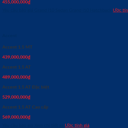
455,000,000
₫
Yêu cầu báo giá
Grand i10 Sedan
Grand i10 Hatchback
Ước tín
Accent
Accent 1.5 MT
439,000,000
₫
Accent 1.5 AT
489,000,000
₫
Accent 1.5 AT Đặc biệt
529,000,000
₫
Accent 1.5 AT Cao cấp
569,000,000
₫
Yêu cầu báo giá
Xem chi tiết xe
Ước tính giá