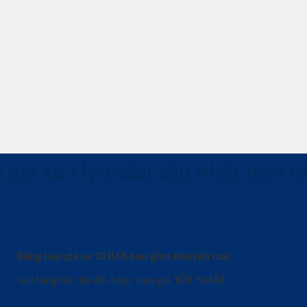
 giá xe Hyundai cập nhật mới n
Bảng báo giá xe CHƯA bao gồm khuyến mại
Vui lòng liên hệ để được báo giá TỐT NHẤT.