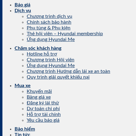
Báo giá
Dịch vụ
Chương trình dịch vụ
Chính sách bảo hành
Phụ tùng & Phụ kiện
Thẻ hội viên – Hyundai membership
Ứng dụng Hyundai Me
Chăm sóc khách hàng
Hotline hỗ trợ
Chương trình Hội viên
Ứng dụng Hyundai Me
Chương trình Hướng dẫn lái xe an toàn
Quy trình giải quyết khiếu nại
Mua xe
Khuyến mãi
Bảng giá xe
Đăng ký lái thử
Dự toán chi phí
Hỗ trợ tài chính
Yêu cầu báo giá
Bảo hiểm
Tin tức