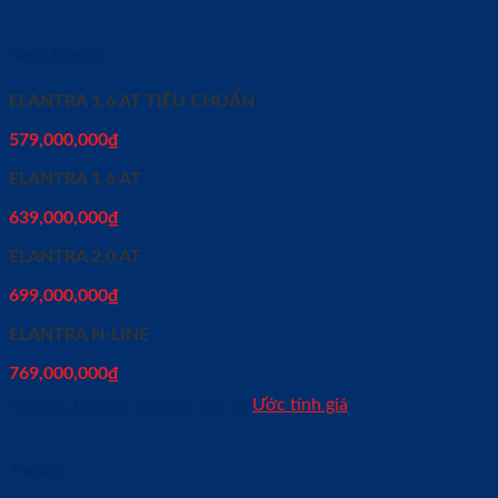
New Elantra
ELANTRA 1.6 AT TIÊU CHUẨN
579,000,000
₫
ELANTRA 1.6 AT
639,000,000
₫
ELANTRA 2.0 AT
699,000,000
₫
ELANTRA N-LINE
769,000,000
₫
Yêu cầu báo giá
Xem chi tiết xe
Ước tính giá
Tucson