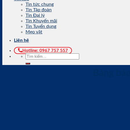
Tin tức chung
Tin Tập đoàn
Tin Đại lý
Tin Khuyến mãi
Tin Tuyển dụng
Mẹo vặt
Liên hệ
Hotline: 0967 757 557
Bảng báo