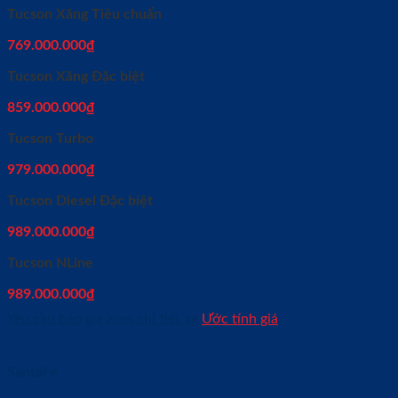
Tucson Xăng Tiêu chuẩn
769.000.000
₫
Tucson Xăng Đặc biệt
859.000.000
₫
Tucson Turbo
979.000.000
₫
Tucson Diesel Đặc biệt
989.000.000
₫
Tucson NLine
989.000.000
₫
Yêu cầu báo giá
Xem chi tiết xe
Ước tính giá
SantaFe