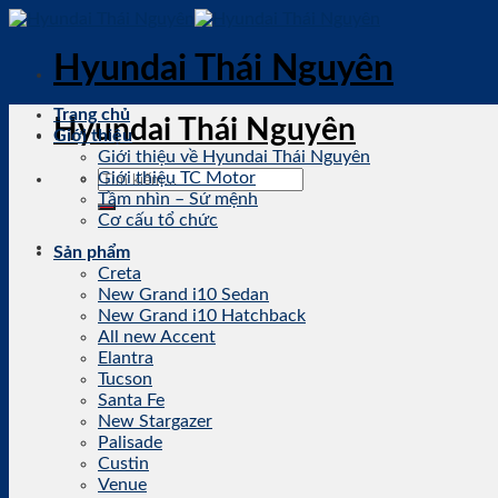
Skip
to
content
Hyundai Thái Nguyên
Trang chủ
Hyundai Thái Nguyên
Giới thiệu
Giới thiệu về Hyundai Thái Nguyên
Giới thiệu TC Motor
Tầm nhìn – Sứ mệnh
Cơ cấu tổ chức
Sản phẩm
Creta
New Grand i10 Sedan
New Grand i10 Hatchback
All new Accent
Elantra
Tucson
Santa Fe
New Stargazer
Palisade
Custin
Venue