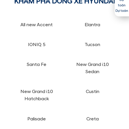
KHÁM PHÁ DÒNG XE HYUNDAI
Dự toán
All new Accent
Elantra
IONIQ 5
Tucson
Santa Fe
New Grand i10
Sedan
New Grand i10
Custin
Hatchback
Palisade
Creta