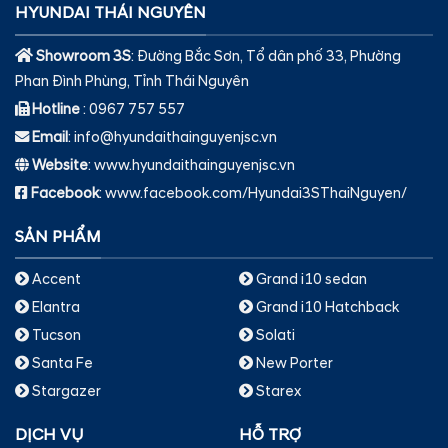
HYUNDAI THÁI NGUYÊN
Showroom 3S
: Đường Bắc Sơn, Tổ dân phố 33, Phường
Phan Đình Phùng, Tỉnh Thái Nguyên
Hotline
: 0967 757 557
Email
: info@hyundaithainguyenjsc.vn
Website
: www.hyundaithainguyenjsc.vn
Facebook
: www.facebook.com/Hyundai3SThaiNguyen/
SẢN PHẨM
Accent
Grand i10 sedan
Elantra
Grand i10 Hatchback
Tucson
Solati
Santa Fe
New Porter
Stargazer
Starex
DỊCH VỤ
HỖ TRỢ