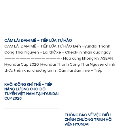
CẦM LÁI ĐAM MÊ – TIẾP LỬA TỰ HÀO
CẦM LÁI ĐAM MÊ – TIẾP LỬA TỰ HÀO Đến Hyundai Thành
Công Thái Nguyên – Lái thử xe – Check-in nhận quà ngay!
———————————————- Hòa cùng không khí ASEAN
Hyundai Cup 2026, Hyundai Thành Công Thái Nguyên chính
thức triển khai chương trình “Cầm lái đam mê – Tiếp
KHỞI ĐỘNG KHÍ THẾ – TIẾP
NĂNG LƯỢNG CHO ĐỘI
TUYỂN VIỆT NAM TẠI HYUNDAI
CUP 2026
THÔNG BÁO VỀ VIỆC ĐIỀU
CHỈNH CHƯƠNG TRÌNH HỘI
VIÊN HYUNDAI