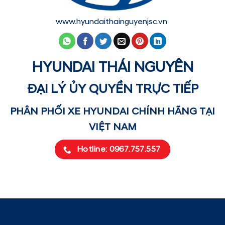
www.hyundaithainguyenjsc.vn
HYUNDAI THÁI NGUYÊN
ĐẠI LÝ ỦY QUYỀN TRỰC TIẾP
PHÂN PHỐI XE HYUNDAI CHÍNH HÃNG TẠI
VIỆT NAM
Hotline: 0967.757.557