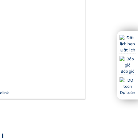
Đặt lịch
Báo giá
Dự toán
alink
.