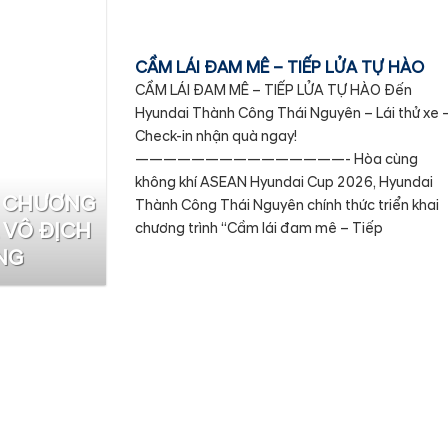
CẦM LÁI ĐAM MÊ – TIẾP LỬA TỰ HÀO
CẦM LÁI ĐAM MÊ – TIẾP LỬA TỰ HÀO Đến
Hyundai Thành Công Thái Nguyên – Lái thử xe 
Check-in nhận quà ngay!
———————————————- Hòa cùng
không khí ASEAN Hyundai Cup 2026, Hyundai
I CHƯƠNG
Thành Công Thái Nguyên chính thức triển khai
 VÔ ĐỊCH
chương trình “Cầm lái đam mê – Tiếp
NG