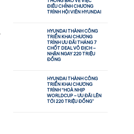
THÔNG BÁO VỀ VIỆC
ĐIỀU CHỈNH CHƯƠNG
TRÌNH HỘI VIÊN HYUNDAI
HYUNDAI THÀNH CÔNG
–
TRIỂN KHAI CHƯƠNG
TRÌNH ƯU ĐÃI THÁNG 7
CHỐT DEAL VÔ ĐỊCH –
NHẬN NGAY 220 TRIỆU
ĐỒNG
HYUNDAI THÀNH CÔNG
TRIỂN KHAI CHƯƠNG
TRÌNH “HOÀ NHỊP
WORLDCUP – ƯU ĐÃI LÊN
TỚI 220 TRIỆU ĐỒNG”