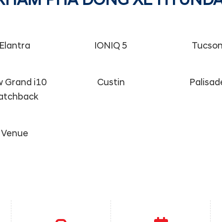
KHÁM PHÁ DÒNG XE HYUNDA
Elantra
IONIQ 5
Tucso
 Grand i10
Custin
Palisad
atchback
Venue