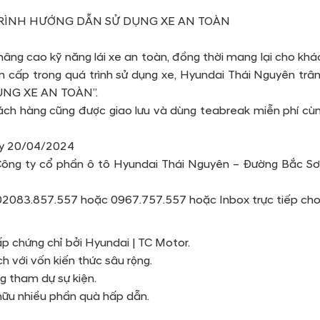
RÌNH HƯỚNG DẪN SỬ DỤNG XE AN TOÀN
ng cao kỹ năng lái xe an toàn, đồng thời mang lại cho khá
ẩn cấp trong quá trình sử dụng xe, Hyundai Thái Nguyên t
ỤNG XE AN TOÀN”.
khách hàng cũng được giao lưu và dùng teabreak miễn phí cù
ày 20/04/2024
ông ty cổ phần ô tô Hyundai Thái Nguyên – Đường Bắc Sơ
: 02083.857.557 hoặc 0967.757.557 hoặc Inbox trực tiếp c
 chứng chỉ bởi Hyundai | TC Motor.
h với vốn kiến thức sâu rộng.
g tham dự sự kiện.
ữu nhiều phần quà hấp dẫn.