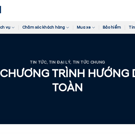
ịch vụ
Chăm sóc khách hàng
Mua xe
Bảo hiểm
Tin
TIN TỨC
,
TIN ĐẠI LÝ
,
TIN TỨC CHUNG
 CHƯƠNG TRÌNH HƯỚNG 
TOÀN