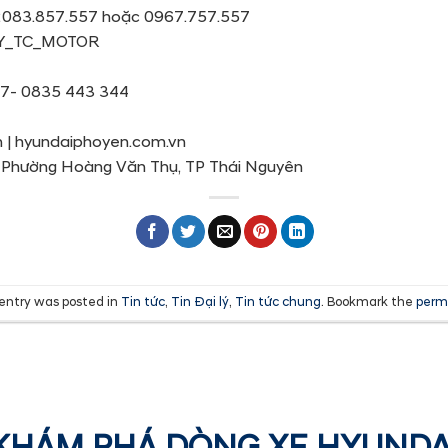
 02083.857.557 hoặc 0967.757.557
Y_TC_MOTOR
57- 0835 443 344
n | hyundaiphoyen.com.vn
0, Phường Hoàng Văn Thụ, TP Thái Nguyên
 entry was posted in
Tin tức
,
Tin Đại lý
,
Tin tức chung
. Bookmark the
perm