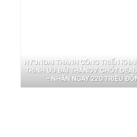
HYUNDAI THÀNH CÔNG TRIỂN KHA
TRÌNH ƯU ĐÃI THÁNG 7 CHỐT DEAL
– NHẬN NGAY 220 TRIỆU ĐỒ