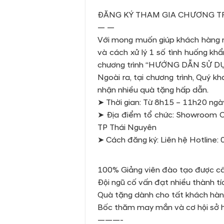
ĐĂNG KÝ THAM GIA CHƯƠNG T
— —
Với mong muốn giúp khách hàng nâ
và cách xử lý 1 số tình huống kh
chương trình “HƯỚNG DẪN SỬ D
Ngoài ra, tại chương trình, Quý 
nhận nhiều quà tặng hấp dẫn.
➤ Thời gian: Từ 8h15 – 11h20 ng
➤ Địa điểm tổ chức: Showroom C
TP Thái Nguyên
➤ Cách đăng ký: Liên hệ Hotline
100% Giảng viên đào tạo được cấp
Đội ngũ cố vấn đạt nhiều thành tíc
Quà tặng dành cho tất khách hàn
Bốc thăm may mắn và cơ hội sở h
———-