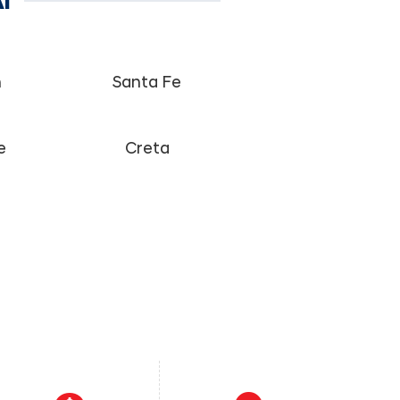
I
n
Santa Fe
e
Creta