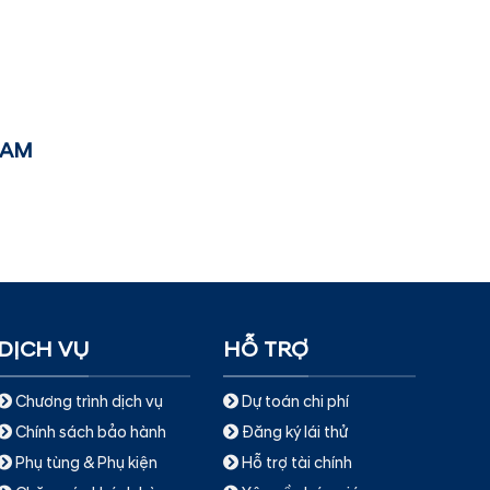
NAM
DỊCH VỤ
HỖ TRỢ
Chương trình dịch vụ
Dự toán chi phí
Chính sách bảo hành
Đăng ký lái thử
Phụ tùng & Phụ kiện
Hỗ trợ tài chính