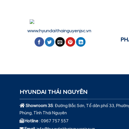
www.hyundaithainguyenjsc.vn
PH
HYUNDAI THÁI NGUYÊN
Showroom 3S
: Đường Bắc Sơn, Tổ dân phố 33, Phườn
Phùng, Tỉnh Thái Nguyên
Hotline
: 0967 757 557