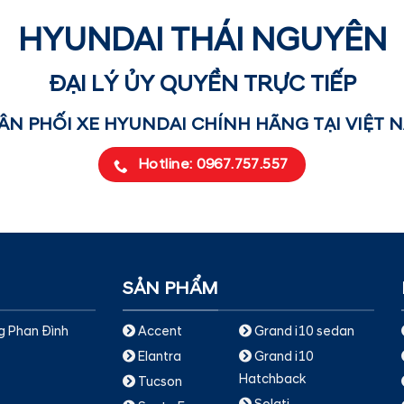
HYUNDAI THÁI NGUYÊN
ĐẠI LÝ ỦY QUYỀN TRỰC TIẾP
ÂN PHỐI XE HYUNDAI CHÍNH HÃNG TẠI VIỆT 
Hotline: 0967.757.557
SẢN PHẨM
g Phan Đình
Accent
Grand i10 sedan
Elantra
Grand i10
Hatchback
Tucson