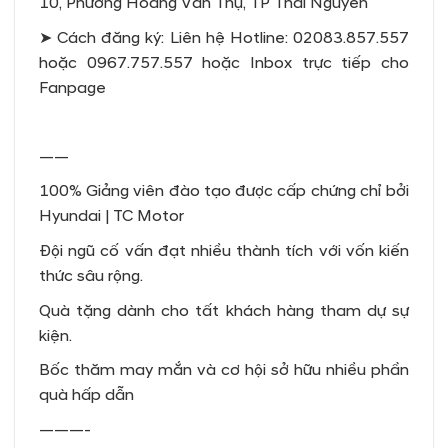
10, Phường Hoàng Văn Thụ, TP Thái Nguyên
➤ Cách đăng ký: Liên hệ Hotline: 02083.857.557
hoặc 0967.757.557 hoặc Inbox trực tiếp cho
Fanpage
——
100% Giảng viên đào tạo được cấp chứng chỉ bởi
Hyundai | TC Motor
Đội ngũ cố vấn đạt nhiều thành tích với vốn kiến
thức sâu rộng.
Quà tặng dành cho tất khách hàng tham dự sự
kiện.
Bốc thăm may mắn và cơ hội sở hữu nhiều phần
quà hấp dẫn
———-