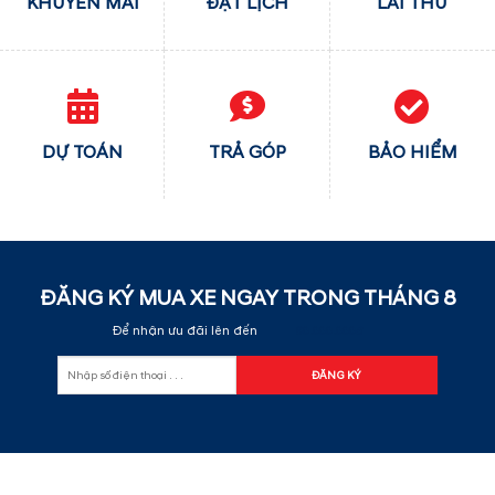
KHUYẾN MÃI
ĐẶT LỊCH
LÁI THỬ
DỰ TOÁN
TRẢ GÓP
BẢO HIỂM
ĐĂNG KÝ MUA XE NGAY TRONG THÁNG
8
Để nhận ưu đãi lên đến
60.000.000đ