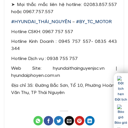
➤ Mọi thắc mắc liên hệ hotline: 02083.857.557
hoặc 0967.757.557
#HYUNDAI_THÁI_NGUYÊN
–
#BY_TC_MOTOR
Hotline CSKH: 0967 757 557
Hotline Kinh Doanh : 0945 757 557- 0835 443
344
Hotline Dịch vụ : 0938 755 757
Web Site: hyundaithainguyenjsc.vn |
hyundaiphoyen.com.vn
Địa chỉ 3S: Đường Bắc Sơn, Tổ 10, Phường Hoàng
Văn Thụ, TP Thái Nguyên
Đặt lịch
Báo giá