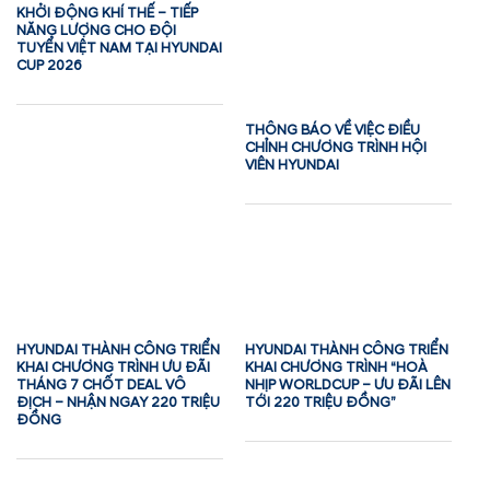
KHỞI ĐỘNG KHÍ THẾ – TIẾP
NĂNG LƯỢNG CHO ĐỘI
TUYỂN VIỆT NAM TẠI HYUNDAI
CUP 2026
THÔNG BÁO VỀ VIỆC ĐIỀU
CHỈNH CHƯƠNG TRÌNH HỘI
VIÊN HYUNDAI
HYUNDAI THÀNH CÔNG TRIỂN
HYUNDAI THÀNH CÔNG TRIỂN
KHAI CHƯƠNG TRÌNH ƯU ĐÃI
KHAI CHƯƠNG TRÌNH “HOÀ
THÁNG 7 CHỐT DEAL VÔ
NHỊP WORLDCUP – ƯU ĐÃI LÊN
ĐỊCH – NHẬN NGAY 220 TRIỆU
TỚI 220 TRIỆU ĐỒNG”
ĐỒNG