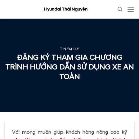
Skip
Hyundai Thái Nguyên
to
content
TIN ĐẠI LÝ
ĐĂNG KÝ THAM GIA CHƯƠNG
TRÌNH HƯỚNG DẪN SỬ DỤNG XE AN
TOÀN
Với mong muốn giúp khách hàng nâng cao kỹ