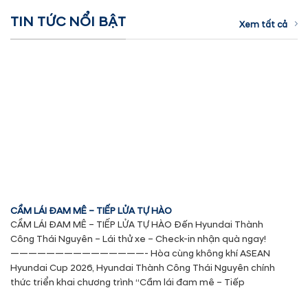
TIN TỨC NỔI BẬT
Xem tất cả
CẦM LÁI ĐAM MÊ – TIẾP LỬA TỰ HÀO
CẦM LÁI ĐAM MÊ – TIẾP LỬA TỰ HÀO Đến Hyundai Thành
Công Thái Nguyên – Lái thử xe – Check-in nhận quà ngay!
———————————————- Hòa cùng không khí ASEAN
Hyundai Cup 2026, Hyundai Thành Công Thái Nguyên chính
thức triển khai chương trình “Cầm lái đam mê – Tiếp