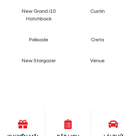
New Grand i10
Custin
Hatchback
Palisade
Creta
New Stargazer
Venue