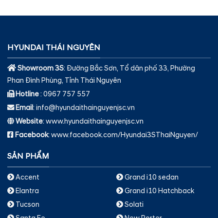
HYUNDAI THÁI NGUYÊN
Showroom 3S
: Đường Bắc Sơn, Tổ dân phố 33, Phường
Phan Đình Phùng, Tỉnh Thái Nguyên
Hotline
: 0967 757 557
Email
: info@hyundaithainguyenjsc.vn
Website
: www.hyundaithainguyenjsc.vn
Facebook
: www.facebook.com/Hyundai3SThaiNguyen/
SẢN PHẨM
Accent
Grand i10 sedan
Elantra
Grand i10 Hatchback
Tucson
Solati