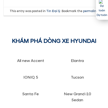
This entry was posted in
Tin Đại lý
. Bookmark the
permalink
.
Dự toán
KHÁM PHÁ DÒNG XE HYUNDAI
All new Accent
Elantra
IONIQ 5
Tucson
Santa Fe
New Grand i10
Sedan