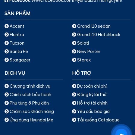
Facebook
: www.facebook.com/Hyundai3SThaiNguyen/
SẢN PHẨM
Accent
Grand i10 sedan
Elantra
Grand i10 Hatchback
Tucson
Solati
Santa Fe
New Porter
Stargazer
Starex
DỊCH VỤ
HỖ TRỢ
Chương trình dịch vụ
Dự toán chi phí
Chính sách bảo hành
Đăng ký lái thử
Phụ tùng & Phụ kiện
Hỗ trợ tài chính
Chăm sóc khách hàng
Yêu cầu báo giá
Ứng dụng Hyundai Me
Tải xuống Catalogue