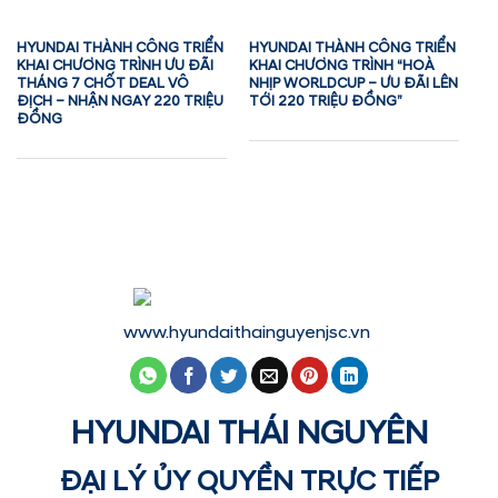
HYUNDAI THÀNH CÔNG TRIỂN
HYUNDAI THÀNH CÔNG TRIỂN
KHAI CHƯƠNG TRÌNH ƯU ĐÃI
KHAI CHƯƠNG TRÌNH “HOÀ
THÁNG 7 CHỐT DEAL VÔ
NHỊP WORLDCUP – ƯU ĐÃI LÊN
ĐỊCH – NHẬN NGAY 220 TRIỆU
TỚI 220 TRIỆU ĐỒNG”
ĐỒNG
www.hyundaithainguyenjsc.vn
HYUNDAI THÁI NGUYÊN
ĐẠI LÝ ỦY QUYỀN TRỰC TIẾP