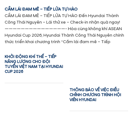
CẦM LÁI ĐAM MÊ – TIẾP LỬA TỰ HÀO
CẦM LÁI ĐAM MÊ – TIẾP LỬA TỰ HÀO Đến Hyundai Thành
Công Thái Nguyên – Lái thử xe – Check-in nhận quà ngay!
———————————————- Hòa cùng không khí ASEAN
Hyundai Cup 2026, Hyundai Thành Công Thái Nguyên chính
thức triển khai chương trình “Cầm lái đam mê – Tiếp
KHỞI ĐỘNG KHÍ THẾ – TIẾP
NĂNG LƯỢNG CHO ĐỘI
TUYỂN VIỆT NAM TẠI HYUNDAI
CUP 2026
THÔNG BÁO VỀ VIỆC ĐIỀU
CHỈNH CHƯƠNG TRÌNH HỘI
VIÊN HYUNDAI