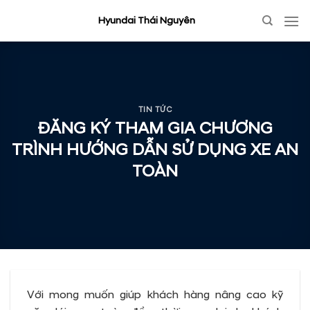
Skip
Hyundai Thái Nguyên
to
content
TIN TỨC
ĐĂNG KÝ THAM GIA CHƯƠNG
TRÌNH HƯỚNG DẪN SỬ DỤNG XE AN
TOÀN
Với mong muốn giúp khách hàng nâng cao kỹ