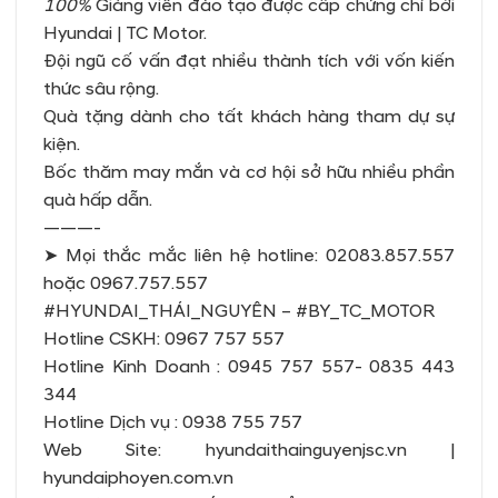
100%
Giảng viên đào tạo được cấp chứng chỉ bởi
Hyundai | TC Motor.
Đội ngũ cố vấn đạt nhiều thành tích với vốn kiến
thức sâu rộng.
Quà tặng dành cho tất khách hàng tham dự sự
kiện.
Bốc thăm may mắn và cơ hội sở hữu nhiều phần
quà hấp dẫn.
———-
➤ Mọi thắc mắc liên hệ hotline: 02083.857.557
hoặc 0967.757.557
#HYUNDAI_THÁI_NGUYÊN – #BY_TC_MOTOR
Hotline CSKH: 0967 757 557
Hotline Kinh Doanh : 0945 757 557- 0835 443
344
Hotline Dịch vụ : 0938 755 757
Web Site: hyundaithainguyenjsc.vn |
hyundaiphoyen.com.vn