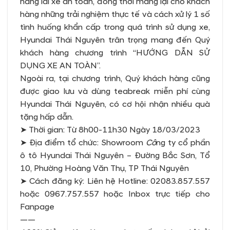
năng lái xe an toàn, đồng thời mang lại cho khách
hàng những trải nghiệm thực tế và cách xử lý 1 số
tình huống khẩn cấp trong quá trình sử dụng xe,
Hyundai Thái Nguyên trân trọng mang đến Quý
khách hàng chương trình “HƯỚNG DẪN SỬ
DỤNG XE AN TOÀN”.
Ngoài ra, tại chương trình, Quý khách hàng cũng
được giao lưu và dùng teabreak miễn phí cùng
Hyundai Thái Nguyên, có cơ hội nhận nhiều quà
tặng hấp dẫn.
➤ Thời gian: Từ 8h00-11h30 Ngày 18/03/2023
➤ Địa điểm tổ chức: Showroom
Cô
ng ty cổ phần
ô tô Hyundai Thái Nguyên – Đường Bắc Sơn, Tổ
10, Phường Hoàng Văn Thụ, TP Thái Nguyên
➤ Cách đăng ký: Liên hệ Hotline: 02083.857.557
hoặc 0967.757.557 hoặc Inbox trực tiếp cho
Fanpage
——