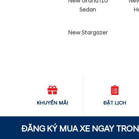
New Grand i10
New
Sedan
H
New Stargazer
KHUYẾN MÃI
ĐẶT LỊCH
ĐĂNG KÝ MUA XE NGAY TRO