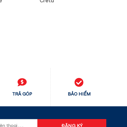
e
Creta
TRẢ GÓP
BẢO HIỂM