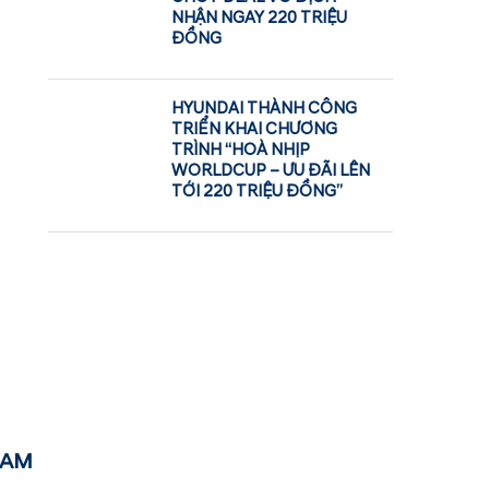
NHẬN NGAY 220 TRIỆU
ĐỒNG
HYUNDAI THÀNH CÔNG
TRIỂN KHAI CHƯƠNG
TRÌNH “HOÀ NHỊP
WORLDCUP – ƯU ĐÃI LÊN
TỚI 220 TRIỆU ĐỒNG”
NAM