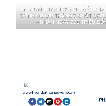
HYUNDAI THÀNH CÔNG TRIỂN KHA
TRÌNH ƯU ĐÃI THÁNG 7 CHỐT DEAL
– NHẬN NGAY 220 TRIỆU ĐỒ
www.hyundaithainguyenjsc.vn
PH