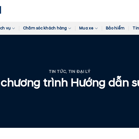
ịch vụ
Chăm sóc khách hàng
Mua xe
Bảo hiểm
Tin
TIN TỨC
,
TIN ĐẠI LÝ
chương trình Hướng dẫn s