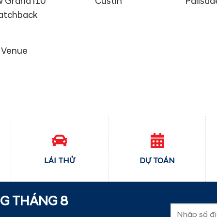
 Grand i10
Custin
Palisad
atchback
Venue
LÁI THỬ
DỰ TOÁN
NG THÁNG
8