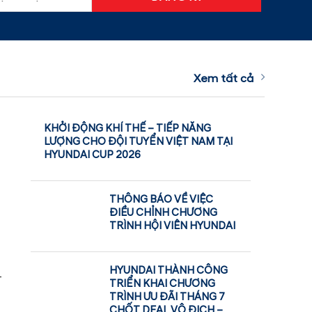
Xem tất cả
KHỞI ĐỘNG KHÍ THẾ – TIẾP NĂNG
LƯỢNG CHO ĐỘI TUYỂN VIỆT NAM TẠI
HYUNDAI CUP 2026
THÔNG BÁO VỀ VIỆC
ĐIỀU CHỈNH CHƯƠNG
TRÌNH HỘI VIÊN HYUNDAI
HYUNDAI THÀNH CÔNG
–
TRIỂN KHAI CHƯƠNG
TRÌNH ƯU ĐÃI THÁNG 7
CHỐT DEAL VÔ ĐỊCH –