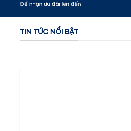
Để nhận ưu đãi lên đến
60.000.000đ
TIN TỨC NỔI BẬT