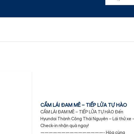
CẦM LÁI ĐAM MÊ – TIẾP LỬA TỰ HÀO
CẦM LÁI ĐAM MÊ – TIẾP LỬA TỰ HÀO Đến
Hyundai Thành Công Thái Nguyên – Lái thử xe 
Check-in nhận quà ngay!
———————————————- Hòa cùng