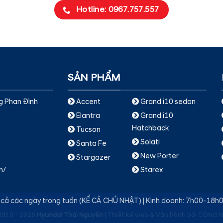
Hotline: 0967.757.557
SẢN PHẨM
g Phan Đình
Accent
Grand i10 sedan
Elantra
Grand i10
Hatchback
Tucson
Solati
Santa Fe
New Porter
Stargazer
n/
Starex
t cả các ngày trong tuần (KỂ CẢ CHỦ NHẬT) | Kinh doanh: 7h00-18h
2010 - 2026
Hyundai Thái Nguyên
|
Thiết kế web & Vận hành bởi CÔNG 