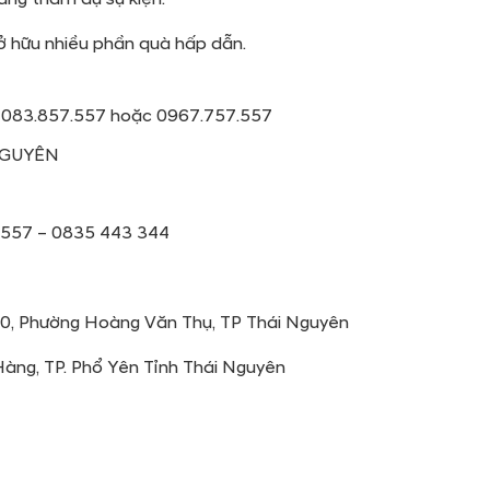
 hữu nhiều phần quà hấp dẫn.
 02083.857.557 hoặc 0967.757.557
NGUYÊN
7 557 – 0835 443 344
7
 10, Phường Hoàng Văn Thụ, TP Thái Nguyên
 Hàng, TP. Phổ Yên Tỉnh Thái Nguyên