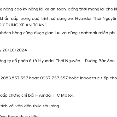
nâng cao kỹ năng lái xe an toàn, đồng thời mang lại cho 
g khẩn cấp trong quá trình sử dụng xe, Hyundai Thái Nguy
 SỬ DỤNG XE AN TOÀN”.
ý khách hàng cũng được giao lưu và dùng teabreak miễn ph
ày 26/10/2024
ng ty cổ phần ô tô Hyundai Thái Nguyên – Đường Bắc Sơn,
: 02083.857.557 hoặc 0967.757.557 hoặc Inbox trực tiếp ch
ấp chứng chỉ bởi Hyundai | TC Motor.
ích với vốn kiến thức sâu rộng.
àng tham dự sự kiện.