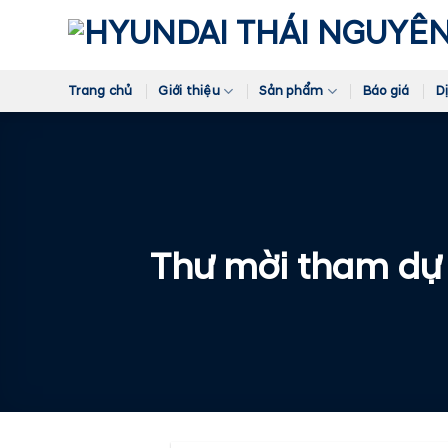
Skip
to
content
Trang chủ
Giới thiệu
Sản phẩm
Báo giá
D
Thư mời tham dự 