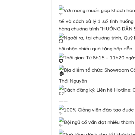
Với mong muốn giúp khách hàng 
tế và cách xử lý 1 số tình huốn
hàng chương trình “HƯỚNG DẪN
Ngoài ra, tại chương trình, Qu
hội nhận nhiều quà tặng hấp dẫn.
Thời gian: Từ 8h15 – 11h20 ng
Địa điểm tổ chức: Showroom Cô
Thái Nguyên
Cách đăng ký: Liên hệ Hotline
——
100% Giảng viên đào tạo được c
Đội ngũ cố vấn đạt nhiều thành t
Quà tặng dành cho tất khách h