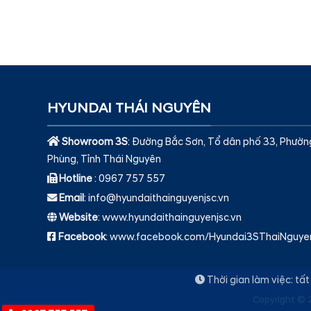
HYUNDAI THÁI NGUYÊN
Showroom 3S
: Đường Bắc Sơn, Tổ dân phố 33, Phườn
Phùng, Tỉnh Thái Nguyên
Hotline
: 0967 757 557
Email
: info@hyundaithainguyenjsc.vn
Website
: www.hyundaithainguyenjsc.vn
Facebook
: www.facebook.com/Hyundai3SThaiNguye
Thời gian làm việc: tấ
Copyright © 