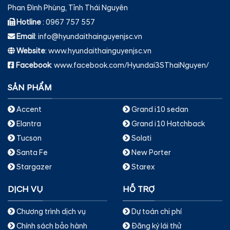
Phan Đình Phùng, Tỉnh Thái Nguyên
Hotline
: 0967 757 557
Email
: info@hyundaithainguyenjsc.vn
Website
: www.hyundaithainguyenjsc.vn
Facebook
: www.facebook.com/Hyundai3SThaiNguyen/
SẢN PHẨM
Accent
Grand i10 sedan
Elantra
Grand i10 Hatchback
Tucson
Solati
Santa Fe
New Porter
Stargazer
Starex
DỊCH VỤ
HỖ TRỢ
Chương trình dịch vụ
Dự toán chi phí
Chính sách bảo hành
Đăng ký lái thử