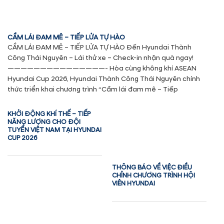
CẦM LÁI ĐAM MÊ – TIẾP LỬA TỰ HÀO
CẦM LÁI ĐAM MÊ – TIẾP LỬA TỰ HÀO Đến Hyundai Thành
Công Thái Nguyên – Lái thử xe – Check-in nhận quà ngay!
———————————————- Hòa cùng không khí ASEAN
Hyundai Cup 2026, Hyundai Thành Công Thái Nguyên chính
thức triển khai chương trình “Cầm lái đam mê – Tiếp
KHỞI ĐỘNG KHÍ THẾ – TIẾP
NĂNG LƯỢNG CHO ĐỘI
TUYỂN VIỆT NAM TẠI HYUNDAI
CUP 2026
THÔNG BÁO VỀ VIỆC ĐIỀU
CHỈNH CHƯƠNG TRÌNH HỘI
VIÊN HYUNDAI