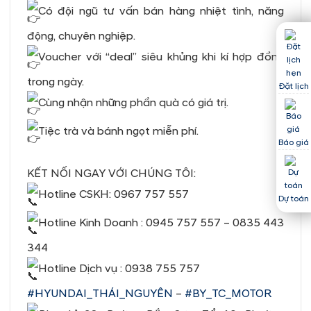
Có đội ngũ tư vấn bán hàng nhiệt tình, năng
động, chuyên nghiệp.
Voucher với “deal” siêu khủng khi kí hợp đồng
trong ngày.
Đặt lịch
Cùng nhận những phần quà có giá trị.
Tiệc trà và bánh ngọt miễn phí.
Báo giá
KẾT NỐI NGAY VỚI CHÚNG TÔI:
Hotline CSKH: 0967 757 557
Dự toán
Hotline Kinh Doanh : 0945 757 557 – 0835 443
344
Hotline Dịch vụ : 0938 755 757
#HYUNDAI_THÁI_NGUYÊN
–
#BY_TC_MOTOR