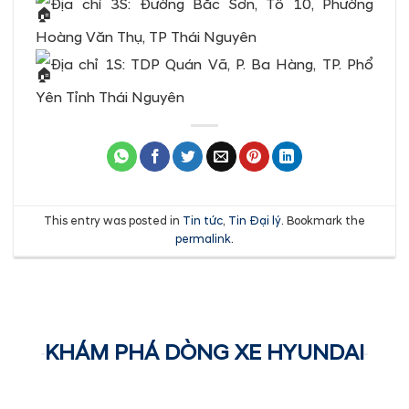
Địa chỉ 3S: Đường Bắc Sơn, Tổ 10, Phường
Hoàng Văn Thụ, TP Thái Nguyên
Địa chỉ 1S: TDP Quán Vã, P. Ba Hàng, TP. Phổ
Yên Tỉnh Thái Nguyên
This entry was posted in
Tin tức
,
Tin Đại lý
. Bookmark the
permalink
.
KHÁM PHÁ DÒNG XE HYUNDAI