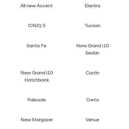
All new Accent
Elantra
IONIQ 5
Tucson
Santa Fe
New Grand i10
Sedan
New Grand i10
Custin
Hatchback
Palisade
Creta
New Stargazer
Venue