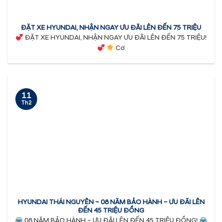
ĐẶT XE HYUNDAI, NHẬN NGAY ƯU ĐÃI LÊN ĐẾN 75 TRIỆU
ĐẶT XE HYUNDAI, NHẬN NGAY ƯU ĐÃI LÊN ĐẾN 75 TRIỆU!
Cơ
11
Th2
HYUNDAI THÁI NGUYÊN – 08 NĂM BẢO HÀNH – ƯU ĐÃI LÊN
ĐẾN 45 TRIỆU ĐỒNG
08 NĂM BẢO HÀNH – ƯU ĐÃI LÊN ĐẾN 45 TRIỆU ĐỒNG!