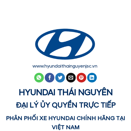
www.hyundaithainguyenjsc.vn
HYUNDAI THÁI NGUYÊN
ĐẠI LÝ ỦY QUYỀN TRỰC TIẾP
PHÂN PHỐI XE HYUNDAI CHÍNH HÃNG TẠI
VIỆT NAM