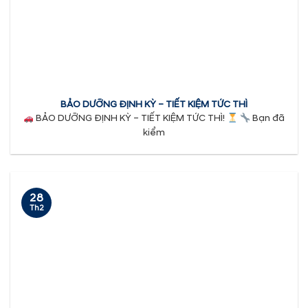
BẢO DƯỠNG ĐỊNH KỲ – TIẾT KIỆM TỨC THÌ
BẢO DƯỠNG ĐỊNH KỲ – TIẾT KIỆM TỨC THÌ!
Bạn đã
kiểm
28
Th2