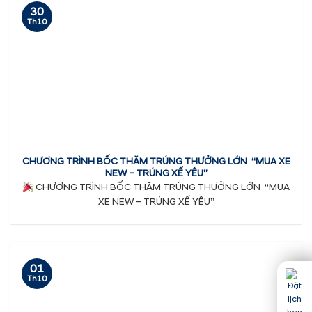
30
Th10
CHƯƠNG TRÌNH BỐC THĂM TRÚNG THƯỞNG LỚN “MUA XE
NEW – TRÚNG XẾ YÊU”
CHƯƠNG TRÌNH BỐC THĂM TRÚNG THƯỞNG LỚN “MUA
XE NEW – TRÚNG XẾ YÊU”
01
Th10