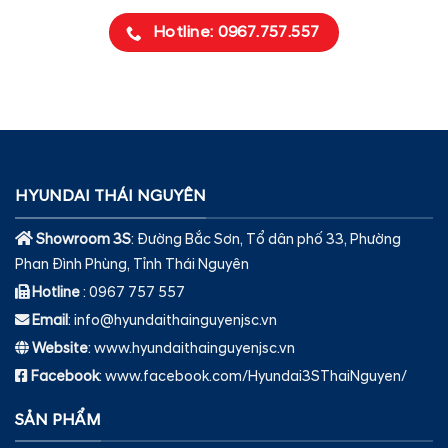
Hotline: 0967.757.557
HYUNDAI THÁI NGUYÊN
Showroom 3S
: Đường Bắc Sơn, Tổ dân phố 33, Phường
Phan Đình Phùng, Tỉnh Thái Nguyên
Hotline
: 0967 757 557
Email
: info@hyundaithainguyenjsc.vn
Website
: www.hyundaithainguyenjsc.vn
Facebook
: www.facebook.com/Hyundai3SThaiNguyen/
SẢN PHẨM