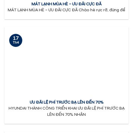
MÁT LẠNH MÙA HÈ – ƯU ĐÃI CỰC ĐÃ
MÁT LẠNH MÙA HÈ – ƯU ĐÃI CỰC ĐÃ Chào hè rực rỡ, đừng để
17
Th4
ƯU ĐÃI LỆ PHÍ TRƯỚC BẠ LÊN ĐẾN 70%
HYUNDAI THÀNH CÔNG TRIỂN KHAI ƯU ĐÃI LỆ PHÍ TRƯỚC BẠ
LÊN ĐẾN 70% NHÂN