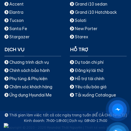
Accent
Grand i10 sedan
Elantra
Grand i10 Hatchback
Tucson
Solati
Santa Fe
New Porter
Stargazer
Starex
DỊCH VỤ
HỖ TRỢ
Chương trình dịch vụ
Dự toán chi phí
Chính sách bảo hành
Đăng ký lái thử
Phụ tùng & Phụ kiện
Hỗ trợ tài chính
Chăm sóc khách hàng
Yêu cầu báo giá
Ứng dụng Hyundai Me
Tải xuống Catalogue
Thời gian làm việc: tất cả các ngày trong tuần (KỂ CẢ CHỦ NHẬT) |
Kinh doanh: 7h00-18h00 | Dịch vụ: 08h00-17h00
Copyright © 2010 - 2026
Hyundai Thái Nguyên
|
Thiết kế web & Vận hành