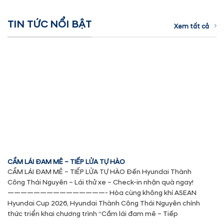
TIN TỨC NỔI BẬT
Xem tất cả
CẦM LÁI ĐAM MÊ – TIẾP LỬA TỰ HÀO
CẦM LÁI ĐAM MÊ – TIẾP LỬA TỰ HÀO Đến Hyundai Thành
Công Thái Nguyên – Lái thử xe – Check-in nhận quà ngay!
———————————————- Hòa cùng không khí ASEAN
Hyundai Cup 2026, Hyundai Thành Công Thái Nguyên chính
thức triển khai chương trình “Cầm lái đam mê – Tiếp