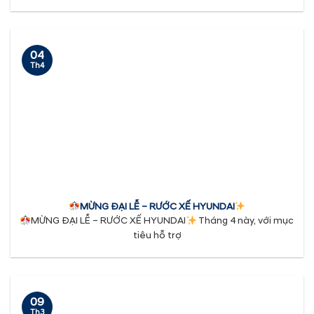
04
Th4
MỪNG ĐẠI LỄ – RƯỚC XẾ HYUNDAI
MỪNG ĐẠI LỄ – RƯỚC XẾ HYUNDAI
Tháng 4 này, với mục
tiêu hỗ trợ
09
Th3