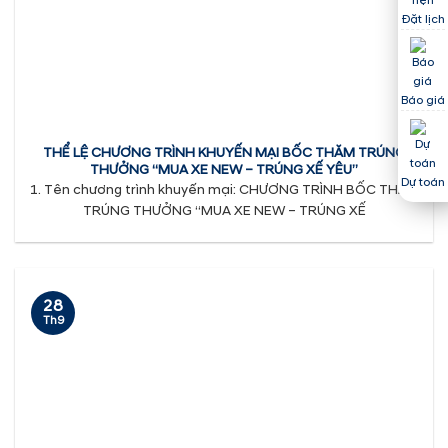
Đặt lịch
Báo giá
THỂ LỆ CHƯƠNG TRÌNH KHUYẾN MẠI BỐC THĂM TRÚNG
THƯỞNG “MUA XE NEW – TRÚNG XẾ YÊU”
Dự toán
1. Tên chương trình khuyến mại: CHƯƠNG TRÌNH BỐC THĂM
TRÚNG THƯỞNG “MUA XE NEW – TRÚNG XẾ
28
Th9