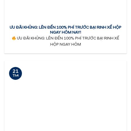
ƯU ĐÃI KHỦNG: LÊN ĐẾN 100% PHÍ TRƯỚC BẠ! RINH XẾ HỘP
NGAY HÔM NAY!
ƯU ĐÃI KHỦNG: LÊN ĐẾN 100% PHÍ TRƯỚC BẠ! RINH XẾ
HỘP NGAY HÔM
21
Th4