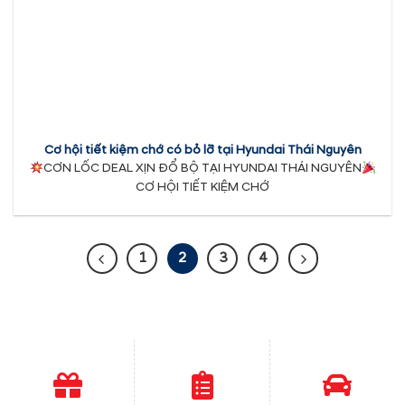
Cơ hội tiết kiệm chớ có bỏ lỡ tại Hyundai Thái Nguyên
CƠN LỐC DEAL XỊN ĐỔ BỘ TẠI HYUNDAI THÁI NGUYÊN
CƠ HỘI TIẾT KIỆM CHỚ
1
2
3
4