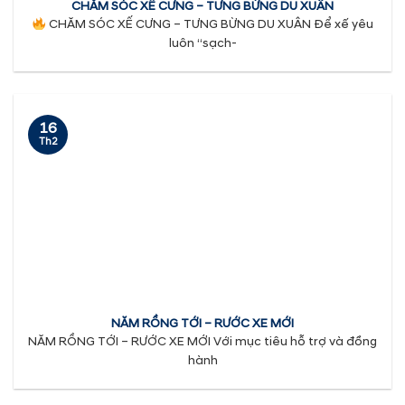
CHĂM SÓC XẾ CƯNG – TƯNG BỪNG DU XUÂN
CHĂM SÓC XẾ CƯNG – TƯNG BỪNG DU XUÂN Để xế yêu
luôn “sạch-
16
Th2
NĂM RỒNG TỚI – RƯỚC XE MỚI
NĂM RỒNG TỚI – RƯỚC XE MỚI Với mục tiêu hỗ trợ và đồng
hành