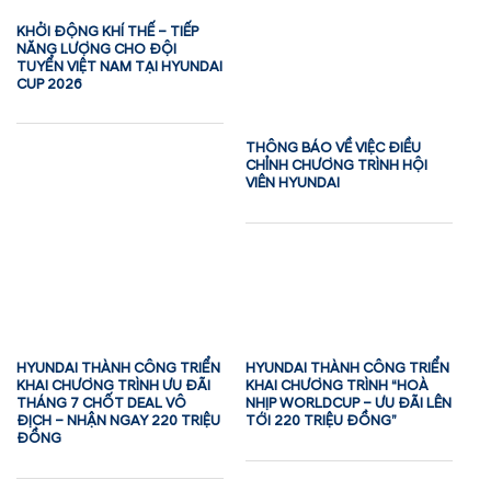
KHỞI ĐỘNG KHÍ THẾ – TIẾP
NĂNG LƯỢNG CHO ĐỘI
TUYỂN VIỆT NAM TẠI HYUNDAI
CUP 2026
THÔNG BÁO VỀ VIỆC ĐIỀU
CHỈNH CHƯƠNG TRÌNH HỘI
VIÊN HYUNDAI
HYUNDAI THÀNH CÔNG TRIỂN
HYUNDAI THÀNH CÔNG TRIỂN
KHAI CHƯƠNG TRÌNH ƯU ĐÃI
KHAI CHƯƠNG TRÌNH “HOÀ
THÁNG 7 CHỐT DEAL VÔ
NHỊP WORLDCUP – ƯU ĐÃI LÊN
ĐỊCH – NHẬN NGAY 220 TRIỆU
TỚI 220 TRIỆU ĐỒNG”
ĐỒNG