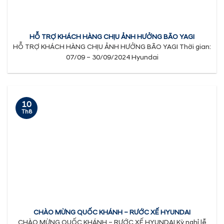
HỖ TRỢ KHÁCH HÀNG CHỊU ẢNH HƯỞNG BÃO YAGI
HỖ TRỢ KHÁCH HÀNG CHỊU ẢNH HƯỞNG BÃO YAGI Thời gian:
07/09 – 30/09/2024 Hyundai
10
Th8
CHÀO MỪNG QUỐC KHÁNH – RƯỚC XẾ HYUNDAI
CHÀO MỪNG QUỐC KHÁNH – RƯỚC XẾ HYUNDAI Kỳ nghỉ lễ