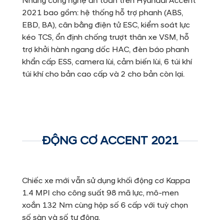
Những công nghệ an toàn trên Hyundai Accent
2021 bao gồm: hệ thống hỗ trợ phanh (ABS,
EBD, BA), cân bằng điện tử ESC, kiểm soát lực
kéo TCS, ổn định chống trượt thân xe VSM, hỗ
trợ khởi hành ngang dốc HAC, đèn báo phanh
khẩn cấp ESS, camera lùi, cảm biến lùi, 6 túi khí
túi khí cho bản cao cấp và 2 cho bản còn lại.
ĐỘNG CƠ ACCENT 2021
Chiếc xe mới vẫn sử dụng khối động cơ Kappa
1.4 MPI cho công suất 98 mã lực, mô-men
xoắn 132 Nm cùng hộp số 6 cấp với tuỳ chọn
số sàn và số tự động.