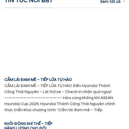
TIN TỨC NỔI BẬT
Xem tất cả
CẦM LÁI ĐAM MÊ – TIẾP LỬA TỰ HÀO
CẦM LÁI ĐAM MÊ – TIẾP LỬA TỰ HÀO Đến Hyundai Thành
Công Thái Nguyên – Lái thử xe – Check-in nhận quà ngay!
———————————————- Hòa cùng không khí ASEAN
Hyundai Cup 2026, Hyundai Thành Công Thái Nguyên chính
thức triển khai chương trình “Cầm lái đam mê – Tiếp
KHỞI ĐỘNG KHÍ THẾ – TIẾP
NĂNG LƯỢNG CHO ĐỘI