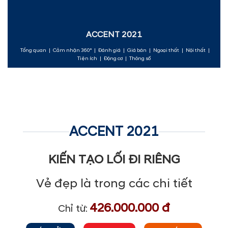
ACCENT 2021
Tổng quan
|
Cảm nhận 360°
|
Đánh giá
|
Giá bán
|
Ngoại thất
|
Nội thất
|
Tiện ích
|
Động cơ
|
Thông số
ACCENT 2021
KIẾN TẠO LỐI ĐI RIÊNG
Vẻ đẹp là trong các chi tiết
426.000.000 đ
Chỉ từ: