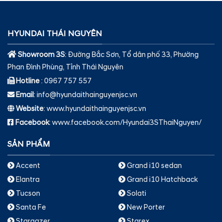
HYUNDAI THÁI NGUYÊN
Showroom 3S
: Đường Bắc Sơn, Tổ dân phố 33, Phường
Phan Đình Phùng, Tỉnh Thái Nguyên
Hotline
: 0967 757 557
Email
: info@hyundaithainguyenjsc.vn
Website
: www.hyundaithainguyenjsc.vn
Facebook
: www.facebook.com/Hyundai3SThaiNguyen/
SẢN PHẨM
Accent
Grand i10 sedan
Elantra
Grand i10 Hatchback
Tucson
Solati
Santa Fe
New Porter
Stargazer
Starex