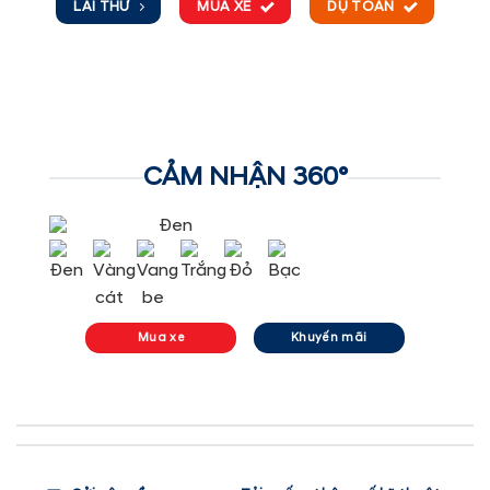
LÁI THỬ
MUA XE
DỤ TOÁN
CẢM NHẬN 360°
Đen
Mua xe
Khuyến mãi