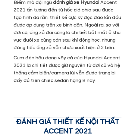
Điểm mà đội ngũ
đánh giá xe Hyundai
Accent
2021 ấn tượng đến từ hốc gió phía sau được
tạo hình da rắn, thiết kế cực kỳ độc đáo lần đầu
được áp dụng trên xe bình dân. Ngoài ra, so với
đời cũ, ống xả đôi cũng là chi tiết bắt mắt ở khu
vực đuôi xe cùng cản sau khí động học, nhưng
đáng tiếc ống xả vẫn chưa xuất hiện ở 2 bên.
Cụm đèn hậu dạng vây cá của Hyundai Accent
2021 là chi tiết được giữ nguyên từ đời cũ và hệ
thống cảm biến/camera lùi vẫn được trang bị
đầy đủ trên chiếc sedan hạng B này.
ĐÁNH GIÁ THIẾT KẾ NỘI THẤT
ACCENT 2021