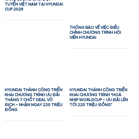
TUYỂN VIỆT NAM TẠI HYUNDAI
CUP 2026
THÔNG BÁO VỀ VIỆC ĐIỀU
CHỈNH CHƯƠNG TRÌNH HỘI
VIÊN HYUNDAI
HYUNDAI THÀNH CÔNG TRIỂN
HYUNDAI THÀNH CÔNG TRIỂN
KHAI CHƯƠNG TRÌNH ƯU ĐÃI
KHAI CHƯƠNG TRÌNH “HOÀ
THÁNG 7 CHỐT DEAL VÔ
NHỊP WORLDCUP – ƯU ĐÃI LÊN
ĐỊCH – NHẬN NGAY 220 TRIỆU
TỚI 220 TRIỆU ĐỒNG”
ĐỒNG