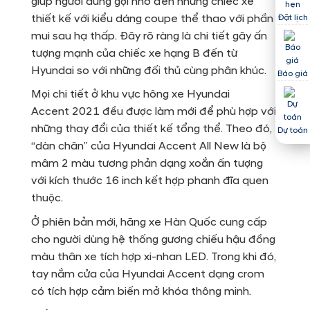
giúp người dùng gợi nhớ đến những chiếc xe
thiết kế với kiểu dáng coupe thể thao với phần
Đặt lịch
mui sau hạ thấp. Đây rõ ràng là chi tiết gây ấn
tượng mạnh của chiếc xe hạng B đến từ
Hyundai so với những đối thủ cùng phân khúc.
Báo giá
Mọi chi tiết ở khu vực hông xe
Hyundai
Accent 2021 đều được làm mới để phù hợp với
những thay đổi của thiết kế tổng thể. Theo đó,
Dự toán
“dàn chân” của Hyundai Accent All New là bộ
mâm 2 màu tương phản dạng xoắn ấn tượng
với kích thước 16 inch kết hợp phanh đĩa quen
thuộc.
Ở phiên bản mới, hãng xe Hàn Quốc cung cấp
cho người dùng hệ thống gương chiếu hậu đồng
màu thân xe tích hợp xi-nhan LED. Trong khi đó,
tay nắm cửa của Hyundai Accent dạng crom
có tích hợp cảm biến mở khóa thông minh.